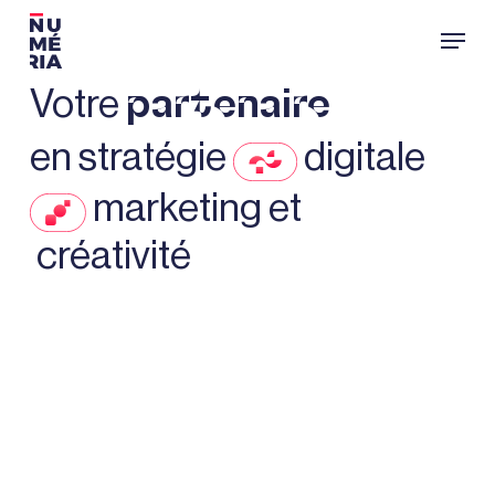
Passer
Menu
au
contenu
Votre
principal
partenaire
en stratégie
digitale
marketing et
créativité