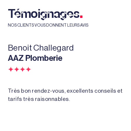
.
Témoignages
NOS CLIENTS VOUS DONNENT LEURS AVIS
Benoit Challegard
Pi
AAZ Plomberie
A
Très bon rendez-vous, excellents conseils et
Su
tarifs très raisonnables.
pro
per
rés