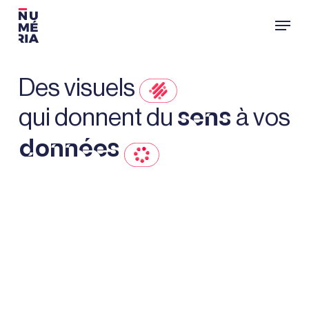
Passer
Menu
au
contenu
principal
Des visuels
qui donnent du
à vos
sens
données