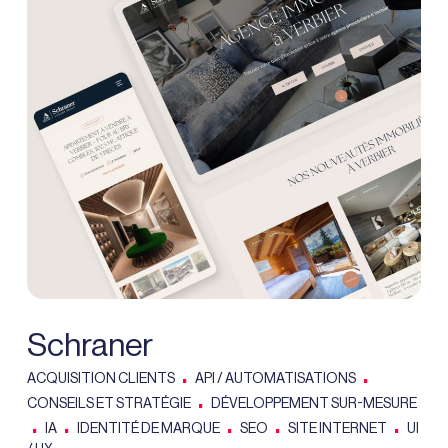
Schraner
.
.
ACQUISITION CLIENTS
API / AUTOMATISATIONS
.
CONSEILS ET STRATÉGIE
DÉVELOPPEMENT SUR-MESURE
.
.
.
.
.
IA
IDENTITÉ DE MARQUE
SEO
SITE INTERNET
UI