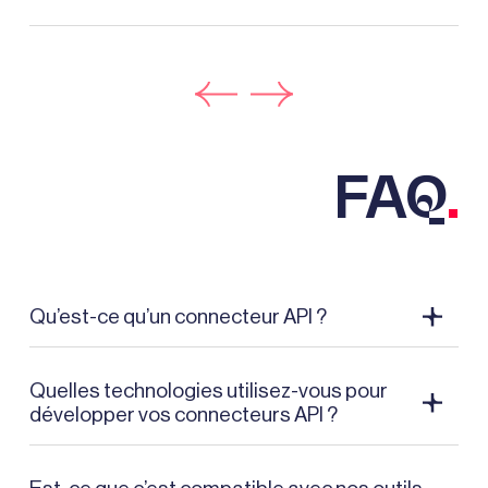
FAQ
.
Qu’est-ce qu’un connecteur API ?
Un connecteur API (
Application Programming Interface
) est
Quelles technologies utilisez-vous pour
une passerelle logicielle qui assure la communication entre
développer vos connecteurs API ?
différents systèmes ou applications.
Il automatise les échanges de données métier entre outils
Nos équipes de développement informatique utilisent des