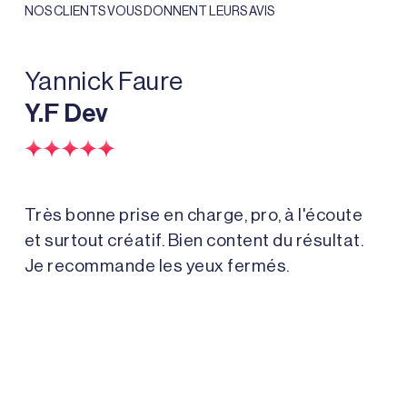
NOS CLIENTS VOUS DONNENT LEURS AVIS
Yannick Faure
th
Y.F Dev
Trè
Lag
Très bonne prise en charge, pro, à l'écoute
est
et surtout créatif. Bien content du résultat.
pr
Je recommande les yeux fermés.
Co