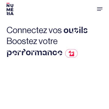
Passer
Menu
au
contenu
principal
Connectez vos
outils
Boostez votre
performance